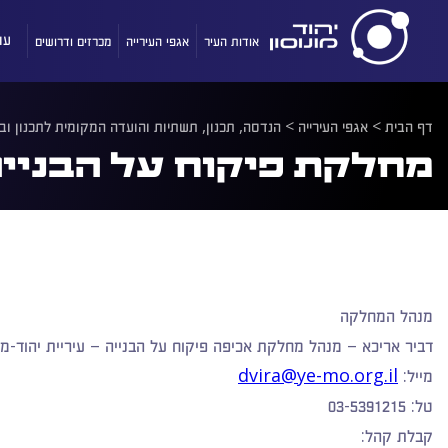
אודות העיר
אגפי העירייה
מכרזים ודרושים
עו
דף הבית
>
אגפי העירייה
>
הנדסה, תכנון, תשתיות והועדה המקומית לתכנון ובנ
מחלקת פיקוח על הבניי
מנהל המחלקה
דביר אריכא –
מנהל מחלקת אכיפה פיקוח על הבנייה – עיריית יהוד-מונ
מייל:
dvira@ye-mo.org.il
טל:
03-5391215
קבלת קהל: