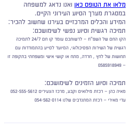
מלאו את הטופס כאן
ואנו נדאג למשפחה
במסגרת מערך הסיוע העירוני הקיים.
המידע והכלים המרכזיים בעירנו שחשוב להכיר:
תמיכה רגשית וסיוע נפשי לשימושכם:
הקו החם של השפ"ח – לרשותכם עומד קו חם 24/7 לתמיכה
רגשית של השירות הפסיכולוגי, המיועד לסייע בהתמודדות עם
תחושות של לחץ , חרדה, מתח או קושי אישי ומשפחתי בתקופה זו
– 0585918949
תמיכה וסיוע הזמינים לשימושכם:
מאיה כהן – רכזת מילואים וקבע, מרכז הצעירים 052-555-5612
עדי מאירי – רכזת המתנדבים שלנו 054-562-0114