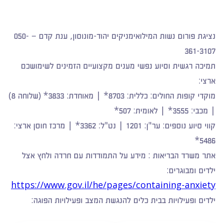
נציגת פורום נשות המילואימניקים יהוד-מונוסון, ענת קדם – 050-
361-3107
תמיכה רגשית וסיוע נפשי מענים מקצועיים הזמינים לשימושכם
ארצי:
מוקדי קופות החולים: כללית: 8703* | מאוחדת: 3833* (שלוחה 8)
| מכבי: 3555* | לאומית: 507*
קווי סיוע נוספים: ער"ן: 1201 | נט"ל: 3362* | מרכז חוסן ארצי:
5486*
אתר משרד הבריאות : מידע על התמודדות עם חרדה ולחץ אצל
ילדים ומבוגרים:
https://www.gov.il/he/pages/containing-anxiety
ילדים ופעילויות בבית כלים להנגשת המצב ופעילויות הפוגה: