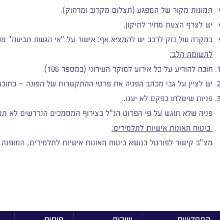
תמונות מקור של המפגע (תצלום מקרוב ומרחוק).
יש לצרף הצעת מחיר לתיקון.
במקרה של נזק לרכב יש להמציא אף: אישור על "אי הגשת תביעה" מחב
לתשומת הלב:
חובה להודיע על כל אירוע למוקד העירוני (במספר 106).
יש לציין על גבי מכתב הפניה את פרטי ההתקשרות של הפונה – כתובת 
פניות שישלחו בפקס לא יענו.
פניה שלא תוגש על פי הפרוט הנ"ל בצירוף המסמכים הנדרשים לא תט
ביטוח תאונות אישיות לתלמידים:
מצ"ב קישור לפורטל בנושא ביטוח תאונות אישיות לתלמידים, המופנה 
התחדשות
שירות
פיתוח