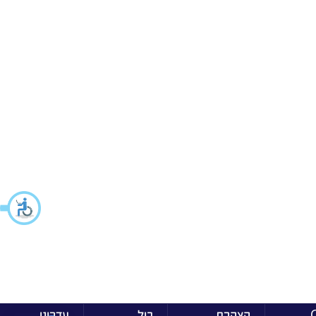
ן On
הצהרת
בול
עדכוני