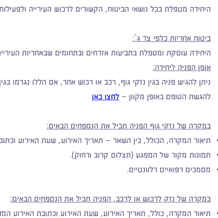
היחידה מטפלת בכל נושאי הביטוח, הקשורים לרכוש העירייה ולפעילותה 
ביטוח אחריות כלפי צד ג`:
היחידה עוסקת ומטפלת בתביעות אזרחים ובתחומים שבאחריות העירייה ב
אופן הפניה ליחידה:
ניתן להגיש פניה בגין נזקי גוף, רכב או רכוש אחר, אם הללו נגרמו ב
להגשת הטופס באופן מקוון –
לחצו כאן
במקרה של נזקי גוף הפניה תכיל את הנספחים הבאים:
תיאור המקרה, הכולל, בין השאר – תאריך האירוע, שעת האירוע וכתוב
תמונות מקור של המפגע (תצלום קרוב ורחוק).
מסמכים רפואיים רלוונטיים.
במקרה של נזק לרכוש או לרכב, הפניה תכיל את הנספחים הבאים:
תיאור המקרה, כולל, תאריך האירוע, שעת האירוע וכתובת האירוע המד