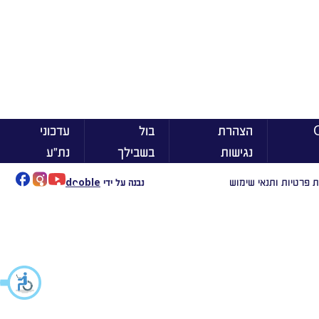
ן On
הצהרת
בול
עדכוני
נגישות
בשבילך
נת״ע
ת פרטיות ותנאי שימוש
נבנה על ידי
dooble