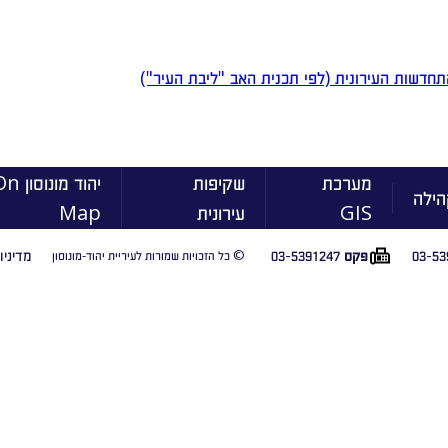
חדשות העירונית (לפי תכנית האב "ליבת העיר")
מערכת
שקיפות
יהוד מונוסו
הילה
GIS
עירונית
Map
03-53
03-5391247
מדיניו
פקס
© כל הזכויות שמורות לעיריית יהוד-מונוסון