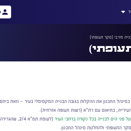
ד
א
נייה מירבי (סקר תעופתי)
תעופתי)
ירייה, בתיאום עם רת"א (רשות תעופה אזרחית).
 פני הים לבנייה בכל נקודה ברחבי העיר
(לעומת תמ"א 2/4, שהגדירה גובה אחיד של 86 מ' מעל פני הים בלבד).
ר התעופתי ולהחלטת מינהל התכנון.