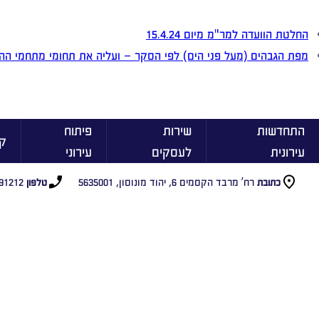
החלטת הוועדה למר"מ מיום 15.4.24
מפת הגבהים (מעל פני הים) לפי הסקר – ועליה את תחומי מתחמי ההת
התחדשות
שירות
פיתוח
ק
עירונית
לעסקים
עירוני
רח’ מרבד הקסמים 6, יהוד מונוסון, 5635001
91212
כתובת
טלפון