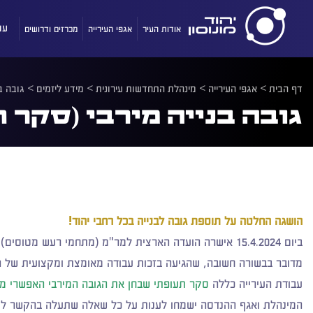
אודות העיר
אגפי העירייה
מכרזים ודרושים
עו
דף הבית
>
אגפי העירייה
>
מינהלת התחדשות עירונית
>
מידע ליזמים
>
גובה ב
גובה בנייה מירבי (סקר 
הושגה החלטה על תוספת גובה לבנייה בכל רחבי יהוד!
ביום 15.4.2024 אישרה הועדה הארצית למר"מ (מתחמי רעש מטוסים) במינהל התכנון את ההקלות בגובה הבנייה המקסימלי בעיר – וזאת ביחס לתמ"א 2/4.
מדובר בבשורה חשובה, שהגיעה בזכות עבודה מאומצת ומקצועית של הע
עבודת העירייה כללה
סקר תעופתי שבחן את הגובה המירבי האפשרי מעל
המינהלת ואגף ההנדסה ישמחו לענות על כל שאלה שתעלה בהקשר לסק