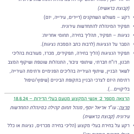
(קבוצת בראשית)
רקע – משולש השחקנים (דיירים, עירייה, יזם)
תפקיד המינהלת להתחדשות עירונית.
נציגות – תפקיד, תהליך בחירה, תחומי אחריות:
הסבר על הנציגות (לרבות כתב הסמכת נציגות).
תפקיד הנציגות (הליך בחירה, תפקידים, מכרז, מעורבות בהליכי
תכנון, דו"ח חברתי, שיתופי ציבור, התנהלות שוטפת ושיקוף המצב
לשאר הבניין, שיתוף העירייה בהליכים הפנימיים ורתימת העירייה,
רתימת היזם לצרכי הבניין בתקופת הביניים (שיפוץ/טיפול
בליקויים…).
הרצאה מספר 2:
אנשי המקצוע מטעם בעלי הדירות
– 18.6.24
מרצה
: עו"ד אריאל יוסף, מנהל תחום קהילה במינהלת התחדשות
עירונית (קבוצת בראשית)
רקע על בחירת בעלי מקצוע (הליכי בחירה מכרזים, נציגות או כלל