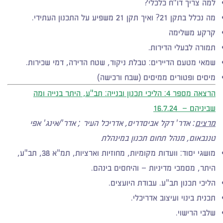
למה צריך דו"ח כלכלי?
מה נכלל בתקן 21? ואיך תקן 21 משפיע על התכנון העתידי.
קרקע משלימה
תמורה לבעלי הדירות.
שמאי מטעם הדיירים: טבלת ניקוד, שטח הדירה, דמי שכירות.
מיסים ופטורים ממיסים (שבח ורכישה)
הרצאה מספר 4:
הליכי תכנון ובנייה: תב"ע, היתר בנייה ומה
שביניהם
– 16.7.24
מרצים
: אדר' דקל אביסדריס, אדריכל העיר ; אדר'/אינג' אפי
טננבאום, מנהל תחום תכנון במינהלת
מושגי יסוד: וועדות מקומיות, מחוזיות וארציות, תמ"א 38, תב"ע,
היתר, מסמכי מדיניות – והיחסים בינהם.
הליכי תכנון תב"ע. עבודת היועצים.
תכנית בינוי ועיצוב אדריכלי.
שלבי הרישוי.