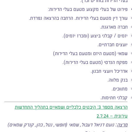
בעלי הדירות בוחרים וכו').
פירוט של בעלי מקצוע מטעם בעלי הדירות:
עורך דין מטעם בעלי הדירות. הרחבה בהרצאה נפרדת.
חברה מארגנת.
יזמים / קבלני ביצוע (ומכרז יזמים).
יועצים חברתיים.
שמאי (מטעם היזם ומטעם בעלי הדירות)
מפקח הנדסי (מטעם בעלי הדירות).
אדריכל ויועצי תכנון.
בנק מלווה.
מתווכים.
קבלני חתימות.
הרצאה מספר 3:
היבטים כלכליים ושמאיים בתהליך התחדשות
עירונית
– 2.7.24
מרצה
: נועם דניאל דעבול, שמאי (חופשי, נטל, כהן, קנרק שמאים)