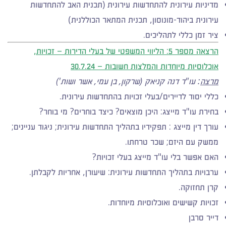
מדיניות עירונית להתחדשות עירונית (תכנית האב להתחדשות
עירונית ביהוד-מונוסון, תכנית המתאר הכוללנית)
ציר זמן כללי לתהליכים.
הרצאה מספר 5:
הליווי המשפטי של בעלי הדירות – זכויות,
אוכלוסיות מיוחדות והמלצות חשובות
– 30.7.24
מרצה
: עו"ד דנה קניאק (שרקון, בן עמי, אשר ושות')
כללי יסוד לדיירים/בעלי זכויות בהתחדשות עירונית.
בחירת עו"ד מייצג: היכן מוצאים? כיצד בוחרים? מי בוחר?
עורך דין מייצג : תפקידיו בתהליך התחדשות עירונית; ניגוד עניינים;
ממשק עם היזם; שכר טרחתו.
האם אפשר בלי עו"ד מייצג בעלי זכויות?
ערבויות בתהליך התחדשות עירונית: שיעורן, אחריות לקבלתן.
קרן תחזוקה.
זכויות קשישים ואוכלוסיות מיוחדות.
דייר סרבן