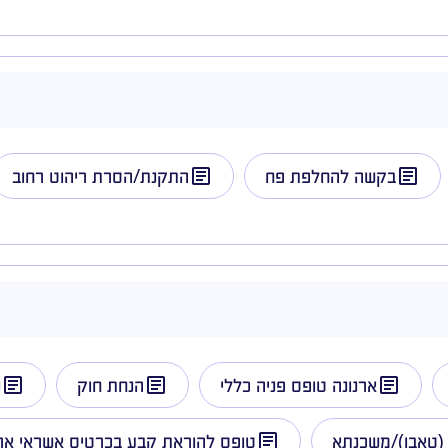
בקשה להחלפת פח
התקנת/הסרת ריהוט רחוב
ארנונה טופס פניה כללי
הנחת חוק
נ
(טאבו)/משכנתא
טופס להוראת קבע בכרטיס אשראי ארנ