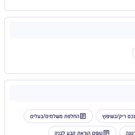
כס ריק/בשיפוץ
החלפת משלמים/בעלים
ונה
טופס הוראת קבע לבנק