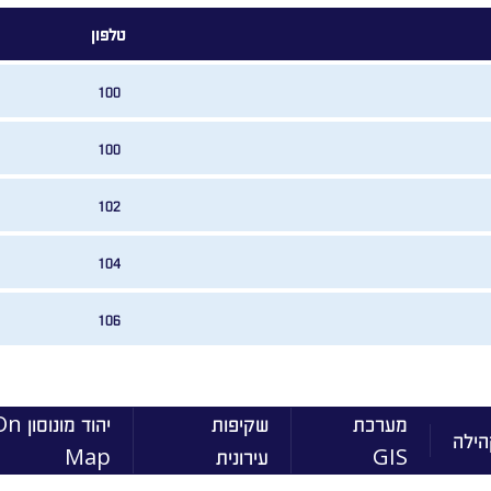
טלפון
100
100
102
104
106
מערכת
שקיפות
יהוד מונוסו
הילה
GIS
עירונית
Map