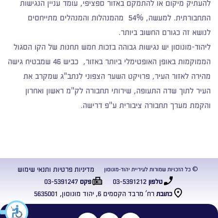
להעתיק מיקום או להתמקם באזור ספציפי, עומד עניין הנגישות
התחבורתית. למעשה, 54% מהמנהלות והמנהלים מתייחסים
לנושא זה כגורם החשוב ביותר.
ליהוד-מונוסון יש נגישות גבוהה בזכות חמש תחנות של הקו הסגול
הממוקמות באופן האופטימלי ביותר באזור, כביש 46 שמבטיח גישה
מהירה לאזור העיר, פרויקט השער הצפוני לנתב"ג שמקרב את
העיר לתוך שדה התעופה, שירותי תחבורה לק"מ ראשון ואחרון
והקמת מערך תחבורה ציבורית ע"פ דרישה.
מדיניות פרטיות ותנאי שימוש
© כל הזכויות שמורות לעיריית יהוד-מונוסון
03-5391247
03-5391212
טלפון
פקס
רח’ מרבד הקסמים 6, יהוד מונוסון, 5635001
כתובת