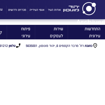
אודות העיר
אגפי העירייה
מכרזים ודרושים
עו
Archives
התחדשות
שירות
פיתוח
ק
עירונית
לעסקים
עירוני
רח’ מרבד הקסמים 6, יהוד מונוסון, 5635001
91212
כתובת
טלפון