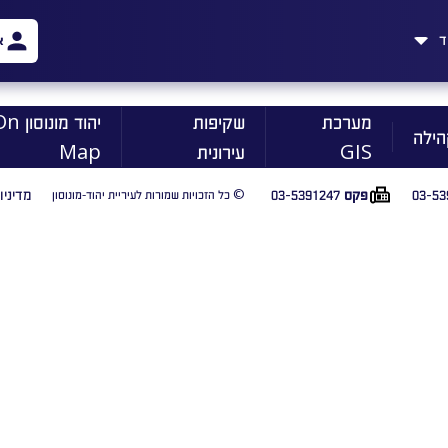
ד
א
מערכת
שקיפות
יהוד מונוסו
הילה
GIS
עירונית
Map
03-53
03-5391247
מדיניו
פקס
© כל הזכויות שמורות לעיריית יהוד-מונוסון