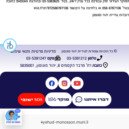
המוקד העירוני זמין עבורכם בכל עניין 24/7, בטל' 03-5363625 ובהודעת וואטסאפ כתובה
בטל' 058-6767106 או בלחיצה על הקישור wa.me/972586767106
דוברות עיריית יהוד-מונוסון
מדיניות פרטיות ותנאי שימוש
© כל הזכויות שמורות לעיריית יהוד-מונוסון
03-5391247
03-5391212
טלפון
פקס
רח’ מרבד הקסמים 6, יהוד מונוסון, 5635001
כתובת
דברו איתנו
מוקד
SOS ישובי
yehud-monosson.muni.il