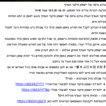
Play
Mute
Settings
Ent
עדכון גרסה של יישומון פיקוד העורף
ful
הודעת דוברות עיריית יהוד-מונוסון, יום שני 18.5.26 שעה 14:40
פיקוד העורף העלה עדכון גרסה של יישומון פיקוד העורף בנוגע לאופן בו ינתנו הנחיות
מצילות חיים.
מטרת העדכון לקבל את המידע באופן פשוט וברור כדי שכולנו נדע במהירות כיצד לפעול
בשעת חירום.
שודרג ממשק ההתרעות וההנחיות ביישומון, כך שכל התרעה תופיע באופן ברור באמצעות
צבע, אייקון וצליל ייעודי, במטרה לאפשר זיהוי מהיר של סוג האירוע והפעולה הנדרשת.
אם יישומון פיקוד העורף מותקן אצלכם – זה הזמן לעדכן אותו.
אנחנו ממליצים להסיר את היישומון באופן מלא ולהתקין מחדש כדי לוודא שאכן השדרוג
נמצא אצל כל אחד ואחת מכם ואצל בני ביתכם.
👵🏼👴🏼👩🏻‍🦽👩🏾‍🦯אם יש לכם במשפחה או שכנים שהם בגיל השלישי או עם
מוגבלות אנא סייעו להם בהתקנת האפליקציה מחדש במכשיר הנייד.
כדי שכולנו נהיה מעודכנים – תמיד❗
🔸 להורדת יישומון פיקוד העורף למכשירי אנדרואיד>
https://did.li/kZYTY
🔸 להורדת יישומון פיקוד העורף למכשירי אפל>
https://did.li/HTf6q
זכרו – הנחיות פיקוד העורף מצילות חיים❗
להצטרפות לקבוצות הוואטסאפ העירוניות לחצו כאן:
https://did.li/og3ZH