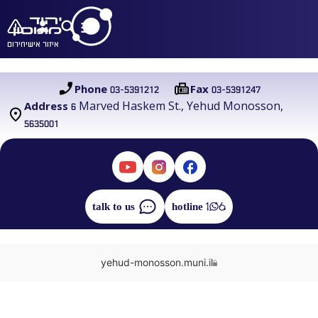
איזור אישי
חירום
03-5391212
03-5391247
Phone
Fax
6 Marved Haskem St., Yehud Monosson,
Address
5635001
talk to us
hotline
yehud-monosson.muni.il