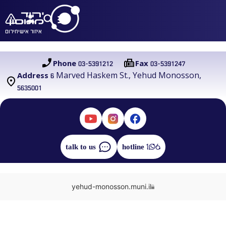
איזור אישי
חירום
03-5391212
03-5391247
Phone
Fax
6 Marved Haskem St., Yehud Monosson,
Address
5635001
talk to us
hotline
yehud-monosson.muni.il