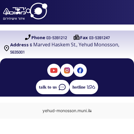
איזור אישי
חירום
03-5391212
03-5391247
Phone
Fax
6 Marved Haskem St., Yehud Monosson,
Address
5635001
talk to us
hotline
yehud-monosson.muni.il