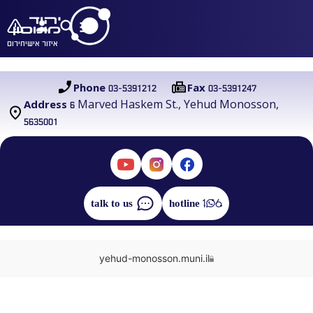
איזור אישי
חירום
03-5391212
03-5391247
Phone
Fax
6 Marved Haskem St., Yehud Monosson,
Address
5635001
talk to us
hotline
yehud-monosson.muni.il