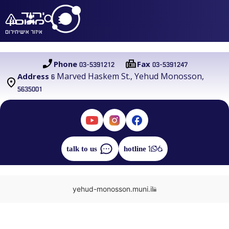
איזור אישי
חירום
03-5391212
03-5391247
Phone
Fax
6 Marved Haskem St., Yehud Monosson,
Address
5635001
talk to us
hotline
yehud-monosson.muni.il