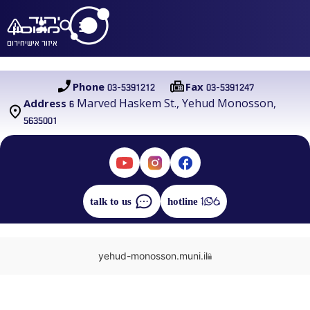
איזור אישי
חירום
03-5391212
03-5391247
Phone
Fax
6 Marved Haskem St., Yehud Monosson,
Address
5635001
talk to us
hotline
yehud-monosson.muni.il