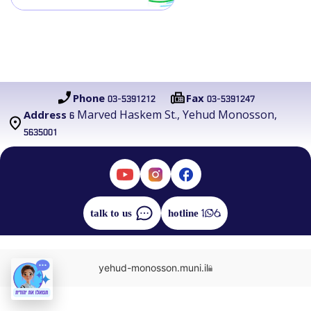
03-5391212
03-5391247
Phone
Fax
6 Marved Haskem St., Yehud Monosson,
Address
5635001
talk to us
hotline
yehud-monosson.muni.il