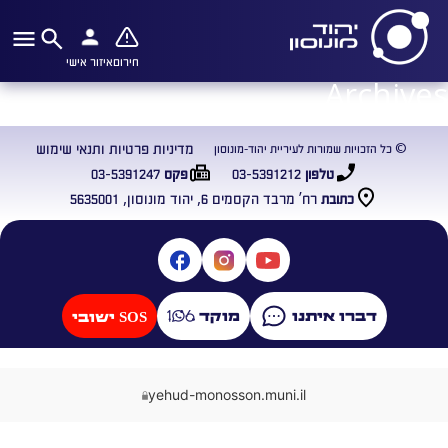
חירום
איזור אישי
Archives
מדיניות פרטיות ותנאי שימוש
© כל הזכויות שמורות לעיריית יהוד-מונוסון
03-5391247
03-5391212
טלפון
פקס
רח’ מרבד הקסמים 6, יהוד מונוסון, 5635001
כתובת
דברו איתנו
מוקד
SOS ישובי
yehud-monosson.muni.il