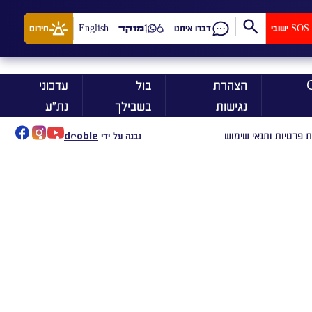
SOS ישובי
דברו איתנו
מוקד
English
חירום
ן On
הצהרת
בול
עדכוני
נגישות
בשבילך
נת״ע
ת פרטיות ותנאי שימוש
נבנה על ידי
dooble