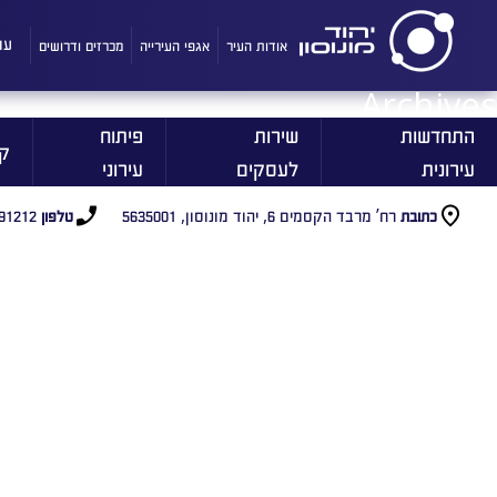
אודות העיר
אגפי העירייה
מכרזים ודרושים
עו
Archives
התחדשות
שירות
פיתוח
ק
עירונית
לעסקים
עירוני
רח’ מרבד הקסמים 6, יהוד מונוסון, 5635001
91212
כתובת
טלפון