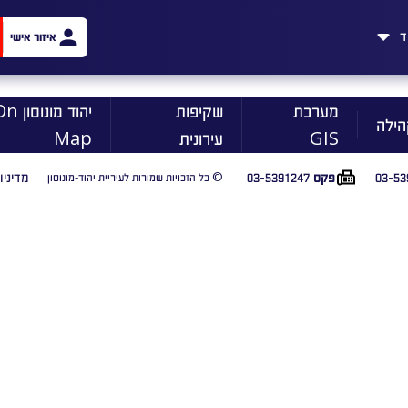
ד
איזור אישי
מערכת
שקיפות
יהוד מונוסו
הילה
GIS
עירונית
Map
03-53
03-5391247
מדיניו
פקס
© כל הזכויות שמורות לעיריית יהוד-מונוסון