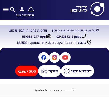
חירום
איזור אישי
מדיניות פרטיות ותנאי שימוש
© כל הזכויות שמורות לעיריית יהוד-מונוסון
03-5391247
03-5391212
טלפון
פקס
רח’ מרבד הקסמים 6, יהוד מונוסון, 5635001
כתובת
דברו איתנו
מוקד
SOS ישובי
yehud-monosson.muni.il