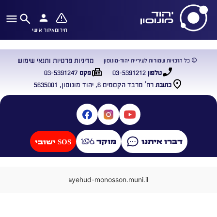
חירום
איזור אישי
מדיניות פרטיות ותנאי שימוש
© כל הזכויות שמורות לעיריית יהוד-מונוסון
03-5391247
03-5391212
טלפון
פקס
רח’ מרבד הקסמים 6, יהוד מונוסון, 5635001
כתובת
דברו איתנו
מוקד
SOS ישובי
yehud-monosson.muni.il