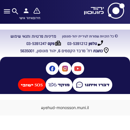
חירום
איזור אישי
מדיניות פרטיות ותנאי שימוש
© כל הזכויות שמורות לעיריית יהוד-מונוסון
03-5391247
03-5391212
טלפון
פקס
רח’ מרבד הקסמים 6, יהוד מונוסון, 5635001
כתובת
דברו איתנו
מוקד
SOS ישובי
yehud-monosson.muni.il