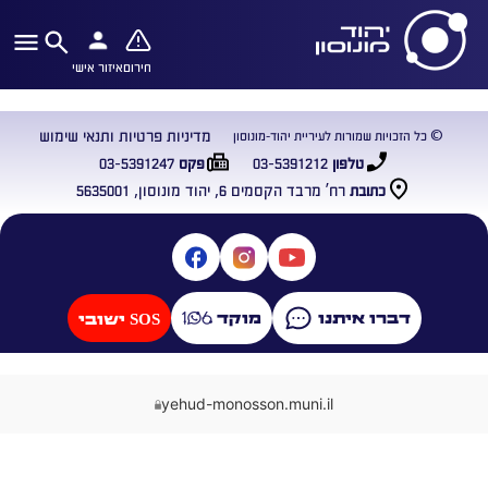
חירום
איזור אישי
מדיניות פרטיות ותנאי שימוש
© כל הזכויות שמורות לעיריית יהוד-מונוסון
03-5391247
03-5391212
טלפון
פקס
רח’ מרבד הקסמים 6, יהוד מונוסון, 5635001
כתובת
דברו איתנו
מוקד
SOS ישובי
yehud-monosson.muni.il