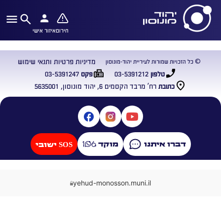
חירום
איזור אישי
מדיניות פרטיות ותנאי שימוש
© כל הזכויות שמורות לעיריית יהוד-מונוסון
03-5391247
03-5391212
טלפון
פקס
רח’ מרבד הקסמים 6, יהוד מונוסון, 5635001
כתובת
דברו איתנו
מוקד
SOS ישובי
yehud-monosson.muni.il