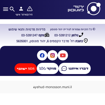
חירום
איזור אישי
מדיניות פרטיות ותנאי שימוש
© כל הזכויות שמורות לעיריית יהוד-מונוסון
03-5391247
03-5391212
טלפון
פקס
רח’ מרבד הקסמים 6, יהוד מונוסון, 5635001
כתובת
דברו איתנו
מוקד
SOS ישובי
yehud-monosson.muni.il