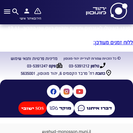
חירום
איזור אישי
הפנינג דיגיטלי לאזרחים ותיקים יתקיים ביום שני הקרוב, 17.11
החל מהשעה 09:30. יש להירשם מראש בלוח האירועים העירוני.
ללוח זמנים מעודכן:
מדיניות פרטיות ותנאי שימוש
© כל הזכויות שמורות לעיריית יהוד-מונוסון
03-5391247
03-5391212
טלפון
פקס
רח’ מרבד הקסמים 6, יהוד מונוסון, 5635001
כתובת
דברו איתנו
מוקד
SOS ישובי
yehud-monosson.muni.il