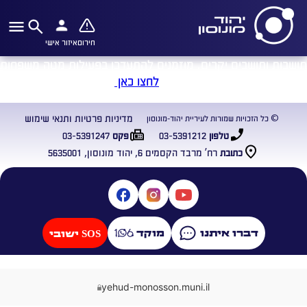
חירום
איזור אישי
תושבות ותושבים יקרים. מוזמנים להתעדכן בפעילות מטה משפחות
החטופים והנעדרים יהוד-מונוסון
לחצו כאן
מדיניות פרטיות ותנאי שימוש
© כל הזכויות שמורות לעיריית יהוד-מונוסון
03-5391247
03-5391212
טלפון
פקס
רח’ מרבד הקסמים 6, יהוד מונוסון, 5635001
כתובת
דברו איתנו
מוקד
SOS ישובי
yehud-monosson.muni.il