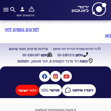
חירום
איזור אישי
תושבים ותושבות יקרים ! רישום לבתי הספר ביהוד מונוסון לשנת
הלימודים תשפ"ה, יחל בתאריך 11.1.2024
לפרטים נוספים לחץ
כאן
מדיניות פרטיות ותנאי שימוש
© כל הזכויות שמורות לעיריית יהוד-מונוסון
03-5391247
03-5391212
טלפון
פקס
רח’ מרבד הקסמים 6, יהוד מונוסון, 5635001
כתובת
דברו איתנו
מוקד
SOS ישובי
yehud-monosson.muni.il