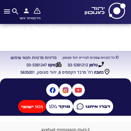
חירום
איזור אישי
בשל תקלה של חברת החשמל, הכניסה למופע של דני סנדרסון
תתחיל בשעה 20:45 במקום בשעה 20:00.
עמכם הסליחה על אי הנוחות.
מדיניות פרטיות ותנאי שימוש
© כל הזכויות שמורות לעיריית יהוד-מונוסון
03-5391247
03-5391212
טלפון
פקס
רח’ מרבד הקסמים 6, יהוד מונוסון, 5635001
כתובת
דברו איתנו
מוקד
SOS ישובי
yehud-monosson.muni.il