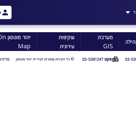
ד
א
מערכת
שקיפות
יהוד מונוסו
הילה
GIS
עירונית
Map
03-53
03-5391247
מדיניו
פקס
© כל הזכויות שמורות לעיריית יהוד-מונוסון