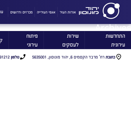
אודות העיר
אגפי העירייה
מכרזים ודרושים
עו
Archives
התחדשות
שירות
פיתוח
ק
עירונית
לעסקים
עירוני
רח’ מרבד הקסמים 6, יהוד מונוסון, 5635001
91212
כתובת
טלפון