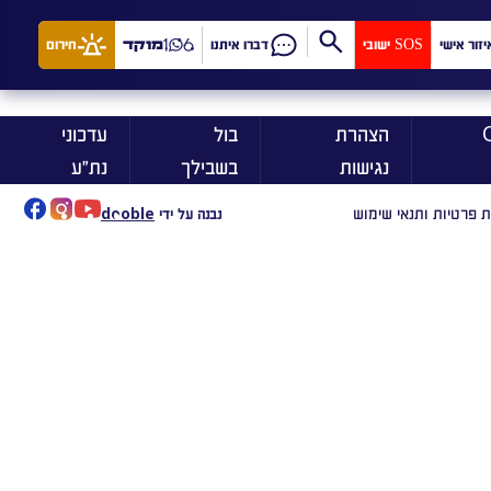
יזור אישי
SOS ישובי
דברו איתנו
מוקד
חירום
ן On
הצהרת
בול
עדכוני
נגישות
בשבילך
נת״ע
ת פרטיות ותנאי שימוש
נבנה על ידי
dooble