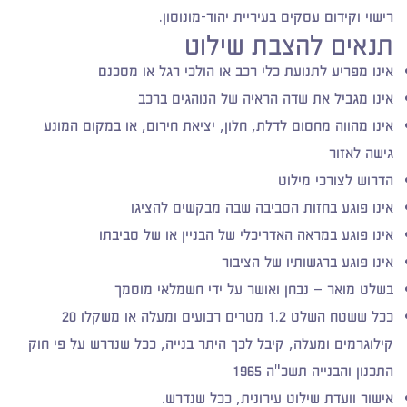
רישוי וקידום עסקים בעיריית יהוד-מונוסון.​
תנאים להצבת שילוט
​אינו מפריע לתנועת כלי רכב או הולכי רגל או מסכנם
אינו מגביל את שדה הראיה של הנוהגים ברכב
אינו מהווה מחסום לדלת, חלון, יציאת חירום, או במקום המונע
גישה לאזור
הדרוש לצורכי מילוט
אינו פוגע בחזות הסביבה שבה מבקשים להציגו
אינו פוגע במראה האדריכלי של הבניין או של סביבתו
אינו פוגע ברגשותיו של הציבור
בשלט מואר – נבחן ואושר על ידי חשמלאי מוסמך
ככל ששטח השלט 1.2 מטרים רבועים ומעלה או משקלו 20
קילוגרמים ומעלה, קיבל לכך היתר בנייה, ככל שנדרש על פי חוק
התכנון והבנייה תשכ"ה 1965
אישור וועדת שילוט עירונית, ככל שנדרש.