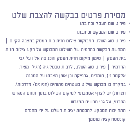
​מסירת פרטים בבקשה להצבת שלט
​פירוט שם העסק וכתובתו
פירוט שם המבקש וכתובתו
פירוט סוג השלט המבוקש: צילום חזית בית העסק במצבה הקיים |
המחשת הבקשה בהדמיה של השילוט המבוקש על רקע צילום חזית
בית העסק | סימון מיקום חזית העסק והכניסה אליו על גבי
ההדמיה | פירוט סוג השלט, לרבות טכנולוגיה (רגיל, מואר,
אלקטרוני), חומרים, גרפיקה וכן אופן הצבתו על המבנה
במקרה בו מבוקש שילוט בשטחים פתוחים (חניונים/ מדרכות/
חצרות) יש לצרף אסמכתא למיקום השילוט בתוך תחום המגרש
הפרטי, על גבי תרשים המגרש
התחייבות המבקש להבטחת יציבות השלט על ידי מהנדס
קונסטרוקציה מוסמך