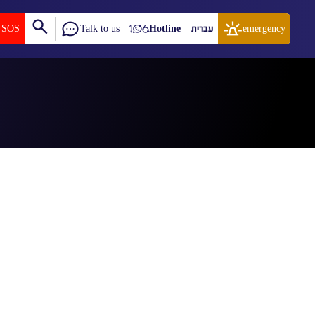
emergency
עברית
Hotline
Talk to us
SOS