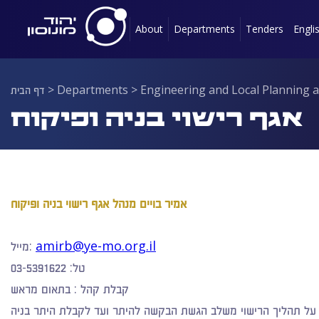
About
Departments
Tenders
Engli
Engineering and Local Planning 
>
Departments
>
דף הבית
אגף רישוי בניה ופיקוח
אמיר בויים מנהל אגף רישוי בניה ופיקוח
amirb@ye-mo.org.il
מייל:
טל:
03-5391622
קבלת קהל :
בתאום מראש