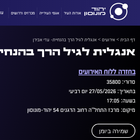
אודות העיר
אגפי העירייה
מכרזים ודרושים
עו
דף הבית
>
אירועים
>
אנגלית לגיל הרך בהנחיית- עדי אבירן
אנגלית לגיל הרך בהנחיי
בחזרה ללוח האירועים
סדורי: 35800
בתאריך: 27/05/2026 יום רביעי
בשעה: 17:05
מיקום: מרכז התחל"ה רחוב הדגנים 54 יהוד-מונוסון
שמירה ביומן