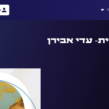
ד
א
ת- עדי אבירן