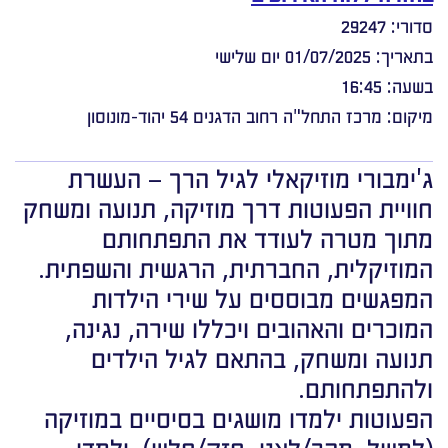
סדורי: 29247
בתאריך: 01/07/2025 יום שלישי
בשעה: 16:45
מיקום: מרכז התחל"ה רחוב הדגנים 54 יהוד-מונוסון
ג'ימבורי מוזיקאלי לגיל הרך – העשרת
חוויית הפעוטות דרך מוזיקה, תנועה ומשחק
מתוך מטרה לעודד את התפתחותם
המוזיקלית, החברתית, הרגשית והשפתית.
המפגשים מבוססים על שירי הילדות
המוכרים והאהובים ויכללו שירה, נגינה,
תנועה ומשחק, בהתאם לגיל הילדים
ולהתפתחותם.
הפעוטות ילמדו מושגים בסיסיים במוזיקה
(למשל, מהר/לאט, חזק/חלש), ילמדו