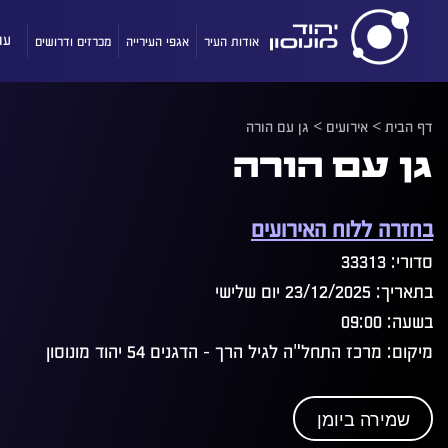
אודות העיר
אגפי העירייה
מכרזים ודרושים
עו
דף הבית
>
אירועים
>
גן עם הורה
גן עם הורה
בחזרה ללוח האירועים
סדורי: 33313
בתאריך: 23/12/2025 יום שלישי
בשעה: 09:00
מיקום: מרכז התחל"ה לגיל הרך - הדגנים 54 יהוד מונוסון
שמירה ביומן