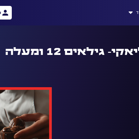
ד
א
גילאים 12 ומעלה