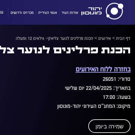
אודות העיר
אגפי העירייה
מכרזים ודרושים
עו
דף הבית
>
אירועים
>
הכנת פרלינים לנוער צליאקי- גילאים 12 ומעלה
הכנת פרלינים לנוער צליאקי- 
בחזרה ללוח האירועים
סדורי: 26051
בתאריך: 22/04/2025 יום שלישי
בשעה: 17:00
מיקום: המתנ"ס העירוני יהוד-מונוסון
שמירה ביומן