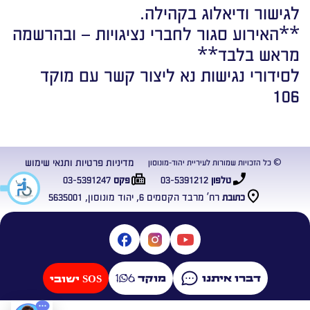
לגישור ודיאלוג בקהילה.
**האירוע סגור לחברי נציגויות – ובהרשמה
מראש בלבד**
לסידורי נגישות נא ליצור קשר עם מוקד
106
מדיניות פרטיות ותנאי שימוש
© כל הזכויות שמורות לעיריית יהוד-מונוסון
03-5391247
03-5391212
טלפון
פקס
רח’ מרבד הקסמים 6, יהוד מונוסון, 5635001
כתובת
דברו איתנו
מוקד
SOS ישובי