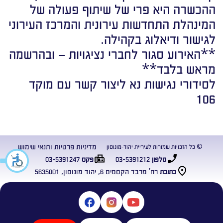
ההכשרה היא פרי של שיתוף פעולה של
המינהלת התחדשות עירונית והמרכז העירוני
לגישור ודיאלוג בקהילה.
**האירוע סגור לחברי נציגויות – ובהרשמה
מראש בלבד**
לסידורי נגישות נא ליצור קשר עם מוקד
106
מדיניות פרטיות ותנאי שימוש
© כל הזכויות שמורות לעיריית יהוד-מונוסון
03-5391247
03-5391212
טלפון
פקס
רח’ מרבד הקסמים 6, יהוד מונוסון, 5635001
כתובת