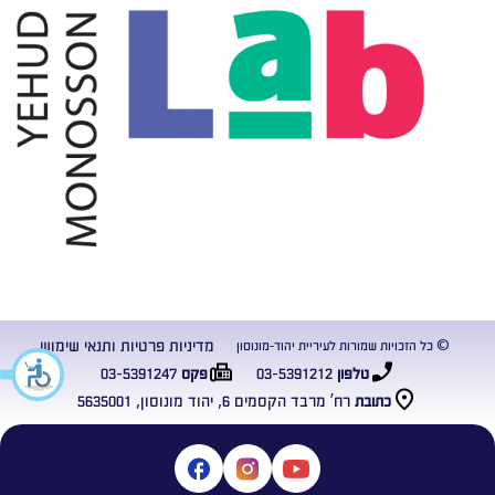
מדיניות פרטיות ותנאי שימוש
© כל הזכויות שמורות לעיריית יהוד-מונוסון
03-5391247
03-5391212
טלפון
פקס
רח’ מרבד הקסמים 6, יהוד מונוסון, 5635001
כתובת