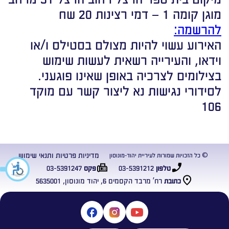
מוגן קומה 1 – דמי רצינות 20 שח
להרשמה:
האירוע עשוי להיות מצולם בסטילס ו/או
וידאו, והעירייה רשאית לעשות שימוש
בצילומים לצרכיה באופן שאינו פוגעני.
לסידורי נגישות נא ליצור קשר עם מוקד
106
מדיניות פרטיות ותנאי שימוש
© כל הזכויות שמורות לעיריית יהוד-מונוסון
03-5391247
03-5391212
טלפון
פקס
רח’ מרבד הקסמים 6, יהוד מונוסון, 5635001
כתובת