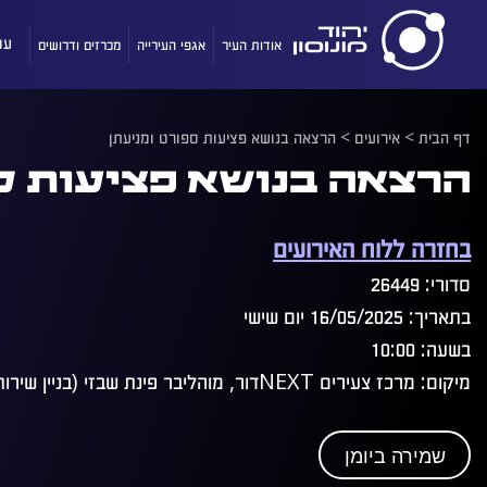
אודות העיר
אגפי העירייה
מכרזים ודרושים
עו
דף הבית
>
אירועים
>
הרצאה בנושא פציעות ספורט ומניעתן
הרצאה בנושא פציעות ס
בחזרה ללוח האירועים
סדורי: 26449
בתאריך: 16/05/2025 יום שישי
בשעה: 10:00
מיקום: מרכז צעירים NEXTדור, מוהליבר פינת שבזי (בניין שירותים חברתיים) קומה 2.
שמירה ביומן