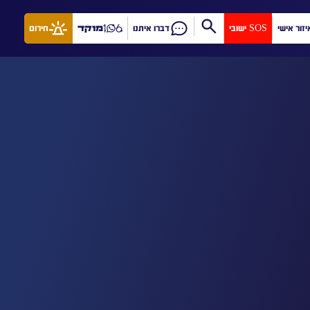
יזור אישי
SOS ישובי
דברו איתנו
מוקד
חירום