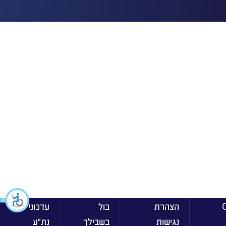
ן On
הצהרת
בול
עדכוני
נגישות
בשבילך
נת״ע