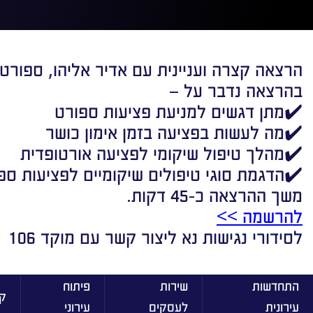
הרצאה קצרה ועניינית עם אדיר אליהו, ספור
בהרצאה נדבר על –
✔️מתן דגשים למניעת פציעות ספורט
✔️מה לעשות בפציעה בזמן אימון כושר
✔️מהלך טיפול שיקומי לפציעה אורטופדית
✔️הדגמת סוגי טיפולים שיקומיים לפציעות ספו
משך ההרצאה כ-45 דקות.
להרשמה >>
לסידורי נגישות נא ליצור קשר עם מוקד 106
התחדשות
שירות
פיתוח
ק
עירונית
לעסקים
עירוני