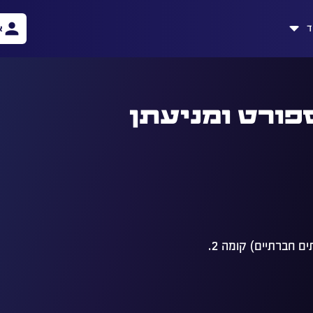
ד
א
פורט ומניעתן