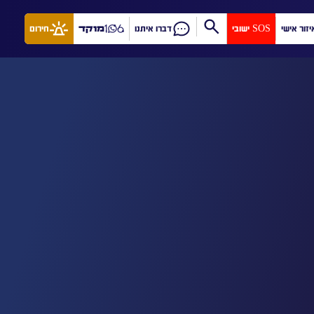
יזור אישי
SOS ישובי
דברו איתנו
מוקד
חירום