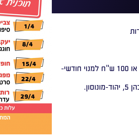
ות
*עלות: 30 ש"ח למשתתף לכנסיה חד פעמית או 100 ש"ח למנוי חודשי-
סון.