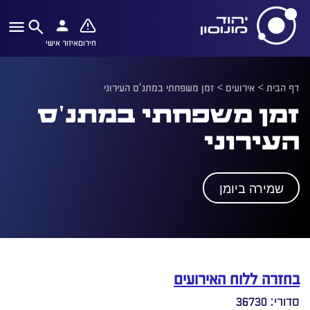
חירום
איזור אישי
דף הבית
>
אירועים
>
זמן משפחתי במתנ'ס העירוני
זמן משפחתי במתנ'ס
העירוני
שמירה ביומן
בחזרה ללוח האירועים
סדורי: 36730