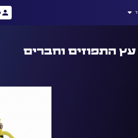
ד
א
עץ התפוזים וחברים