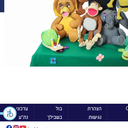
ן On
הצהרת
בול
עדכוני
נגישות
בשבילך
נת״ע