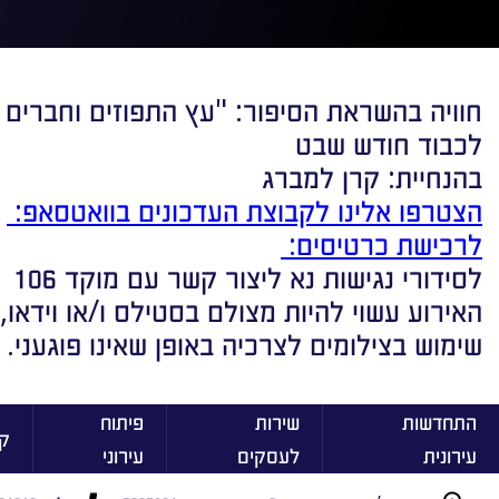
חוויה בהשראת הסיפור: "עץ התפוזים וחברים 
לכבוד חודש שבט
בהנחיית: קרן למברג
הצטרפו אלינו לקבוצת העדכונים בוואטסאפ:
לרכישת כרטיסים:
לסידורי נגישות נא ליצור קשר עם מוקד 106
האירוע עשוי להיות מצולם בסטילס ו/או וידאו,
שימוש בצילומים לצרכיה באופן שאינו פוגעני.
התחדשות
שירות
פיתוח
ק
עירונית
לעסקים
עירוני