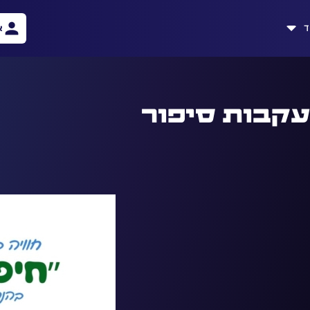
ד
א
עקבות סיפור