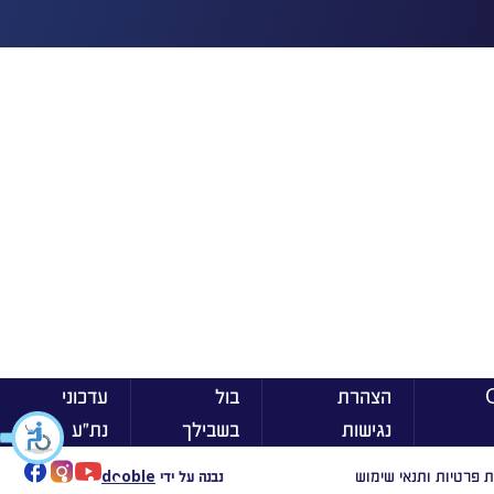
ן On
הצהרת
בול
עדכוני
נגישות
בשבילך
נת״ע
ת פרטיות ותנאי שימוש
נבנה על ידי
dooble