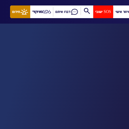
יזור אישי
SOS ישובי
דברו איתנו
מוקד
חירום