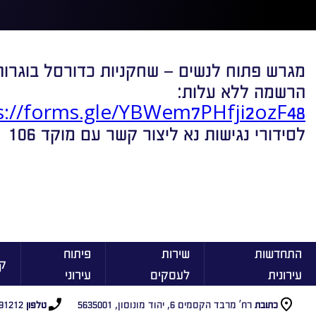
מגרש פתוח לנשים – שחקניות כדורסל בוגרות
הרשמה ללא עלות:
s://forms.gle/YBWem7PHfji2ozF48
לסידורי נגישות נא ליצור קשר עם מוקד 106
התחדשות
שירות
פיתוח
ק
עירונית
לעסקים
עירוני
רח’ מרבד הקסמים 6, יהוד מונוסון, 5635001
91212
כתובת
טלפון