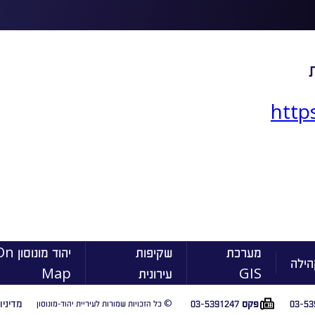
http
מערכת
שקיפות
יהוד מונוסו
הילה
GIS
עירונית
Map
03-53
03-5391247
מדיניו
פקס
© כל הזכויות שמורות לעיריית יהוד-מונוסון