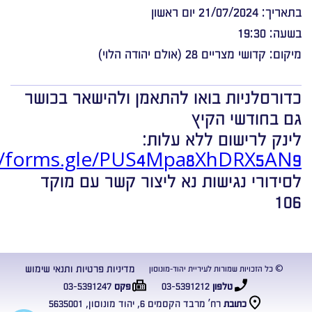
בתאריך: 21/07/2024 יום ראשון
בשעה: 19:30
מיקום: קדושי מצריים 28 (אולם יהודה הלוי)
כדורסלניות בואו להתאמן ולהישאר בכושר
גם בחודשי הקיץ
לינק לרישום ללא עלות:
://forms.gle/PUS4Mpa8XhDRX5AN9
לסידורי נגישות נא ליצור קשר עם מוקד
106
מדיניות פרטיות ותנאי שימוש
© כל הזכויות שמורות לעיריית יהוד-מונוסון
03-5391247
03-5391212
טלפון
פקס
רח’ מרבד הקסמים 6, יהוד מונוסון, 5635001
כתובת