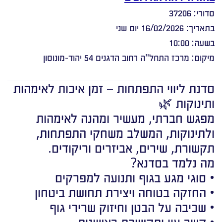
סדורי: 37206
בתאריך: 16/02/2026 יום שני
בשעה: 10:00
מיקום: מרכז התחל"ה רחוב הדגנים 54 יהוד-מונוסון
סדנת ליווי התפתחות – זמן איכות לאימהות
ותינוקות 🌿
מפגש חברתי, מעשיר ומהנה לאימהות
ולתינוקות, המשלב משחקי התפתחות,
תקשורת, שירים, אביזרים וריקודים.
מה נלמד בסדנא?
• סוגי מגע בגוף ותנועה למפרקים
• החזקה בטוחה ויצירת תחושת ביטחון
• שכיבה על הבטן וחיזוק שרירי גוף
• קשר עין ותקשורת ראשונית