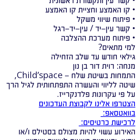
• קו האמצע וחציית קו האמצע
• פיתוח שיווי משקל
• קשר עין–יד / עין–יד–רגל
• פיתוח מערכת ההצלבה
למי מתאים?
גילאי חודש עד שלב הזחילה
מנחה: רוית דור בן נון
התמחות בשיטת שלח – Child’space,
שיטה לליווי והעשרה התפתחותית לגיל הרך
על פי עקרונות פלדנקרייז.
הצטרפו אלינו לקבוצת העדכונים
בוואטסאפ:
לרכישת כרטיסים:
האירוע עשוי להיות מצולם בסטילס ו/או