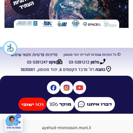
מדיניות פרטיות ותנאי שימוש
© כל הזכויות שמורות לעיריית יהוד-מונוסון
03-5391247
03-5391212
טלפון
פקס
רח’ מרבד הקסמים 6, יהוד מונוסון, 5635001
כתובת
דברו איתנו
מוקד
SOS ישובי
yehud-monosson.muni.il